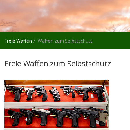
Freie Waffen
Waffen zum Selbstschutz
Freie Waffen zum Selbstschutz
In
unserem
Ladenlokal
bieten
wir
verschiedene
freie
Waffen